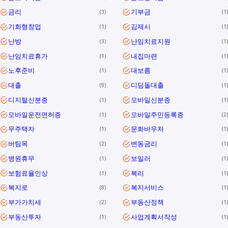
금리
기부금
3
1
기회형창업
김제시
1
1
난방
난임치료지원
3
1
난임치료휴가
내집마련
1
1
노후준비
대보름
1
1
대출
디딤돌대출
9
1
디지털신분증
모바일신분증
1
1
모바일운전면허증
모바일주민등록증
1
2
무주택자
문화바우처
1
1
버팀목
변동금리
2
1
병원휴무
보일러
1
1
보험료율인상
복리
1
1
복지로
복지서비스
8
1
부가가치세
부동산정책
2
1
부동산투자
사업계획서작성
1
1