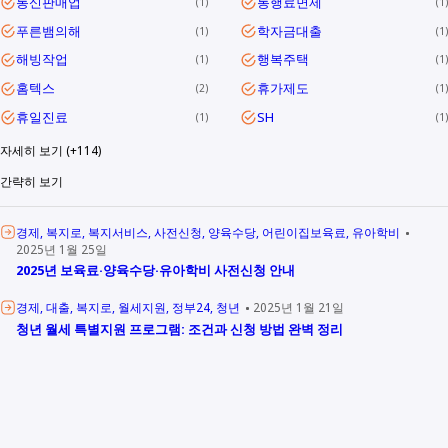
통신판매업
통행료면제
1
1
푸른뱀의해
학자금대출
1
1
해빙작업
행복주택
1
1
홈텍스
휴가제도
2
1
휴일진료
SH
1
1
자세히 보기 (+114)
간략히 보기
경제
복지로
복지서비스
사전신청
양육수당
어린이집보육료
유아학비
2025년 1월 25일
2025년 보육료·양육수당·유아학비 사전신청 안내
경제
대출
복지로
월세지원
정부24
청년
2025년 1월 21일
청년 월세 특별지원 프로그램: 조건과 신청 방법 완벽 정리