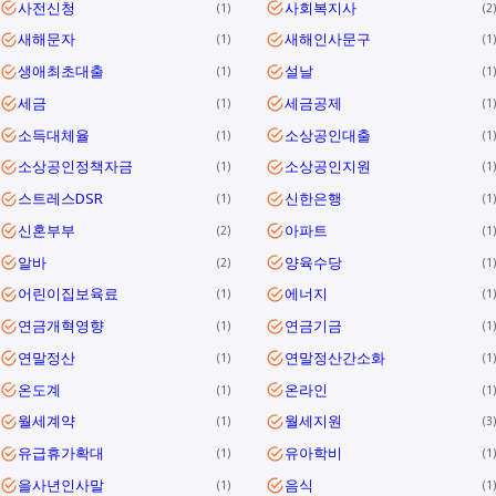
사전신청
사회복지사
1
2
새해문자
새해인사문구
1
1
생애최초대출
설날
1
1
세금
세금공제
1
1
소득대체율
소상공인대출
1
1
소상공인정책자금
소상공인지원
1
1
스트레스DSR
신한은행
1
1
신혼부부
아파트
2
1
알바
양육수당
2
1
어린이집보육료
에너지
1
1
연금개혁영향
연금기금
1
1
연말정산
연말정산간소화
1
1
온도계
온라인
1
1
월세계약
월세지원
1
3
유급휴가확대
유아학비
1
1
을사년인사말
음식
1
1