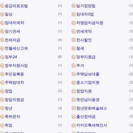
응급의료포털
일가정양립
1
1
일상
임대차3법
7
1
임대차계약
자영업자금지원
1
1
장기전세
전세계약
1
1
전세자금
전시할인
4
1
전월세신고제
절세
1
1
정부24
정부지원금
8
1
정부지원사업
주거
1
1
주민등록증
주택담보대출
1
2
주택임대차
중소기업지원
1
2
창업
창업지원
2
1
창업지원금
첫만남이용권
1
1
청년
청년문화예술패스
4
1
축하문자
출산장려금
1
1
취업
카카오톡새해인사
1
1