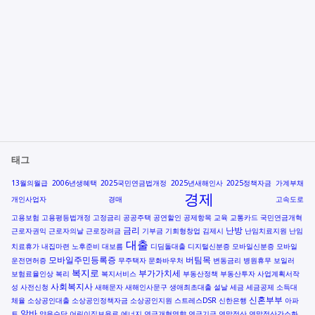
태그
13월의월급
2006년생혜택
2025국민연금법개정
2025년새해인사
2025정책자금
가계부채
경제
개인사업자
경매
고속도로
고용보험
고용평등법개정
고정금리
공공주택
공연할인
공제항목
교육
교통카드
국민연금개혁
금리
난방
근로자권익
근로자의날
근로장려금
기부금
기회형창업
김제시
난임치료지원
난임
대출
치료휴가
내집마련
노후준비
대보름
디딤돌대출
디지털신분증
모바일신분증
모바일
모바일주민등록증
버팀목
운전면허증
무주택자
문화바우처
변동금리
병원휴무
보일러
복지로
부가가치세
보험료율인상
복리
복지서비스
부동산정책
부동산투자
사업계획서작
사회복지사
성
사전신청
새해문자
새해인사문구
생애최초대출
설날
세금
세금공제
소득대
신혼부부
체율
소상공인대출
소상공인정책자금
소상공인지원
스트레스DSR
신한은행
아파
알바
트
양육수당
어린이집보육료
에너지
연금개혁영향
연금기금
연말정산
연말정산간소화