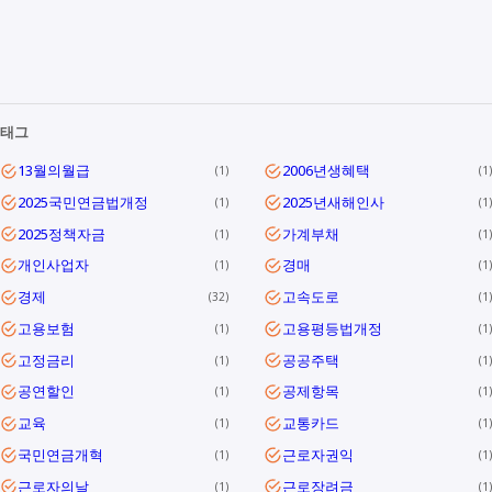
태그
13월의월급
2006년생혜택
1
1
2025국민연금법개정
2025년새해인사
1
1
2025정책자금
가계부채
1
1
개인사업자
경매
1
1
경제
고속도로
32
1
고용보험
고용평등법개정
1
1
고정금리
공공주택
1
1
공연할인
공제항목
1
1
교육
교통카드
1
1
국민연금개혁
근로자권익
1
1
근로자의날
근로장려금
1
1