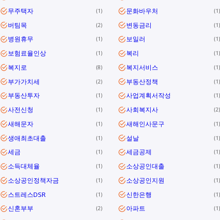
무주택자
문화바우처
1
1
버팀목
변동금리
2
1
병원휴무
보일러
1
1
보험료율인상
복리
1
1
복지로
복지서비스
8
1
부가가치세
부동산정책
2
1
부동산투자
사업계획서작성
1
1
사전신청
사회복지사
1
2
새해문자
새해인사문구
1
1
생애최초대출
설날
1
1
세금
세금공제
1
1
소득대체율
소상공인대출
1
1
소상공인정책자금
소상공인지원
1
1
스트레스DSR
신한은행
1
1
신혼부부
아파트
2
1