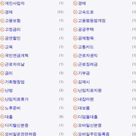
개인사업자
경매
1
1
경제
고속도로
32
1
고용보험
고용평등법개정
1
1
고정금리
공공주택
1
1
공연할인
공제항목
1
1
교육
교통카드
1
1
국민연금개혁
근로자권익
1
1
근로자의날
근로장려금
1
1
금리
기부금
3
1
기회형창업
김제시
1
1
난방
난임치료지원
3
1
난임치료휴가
내집마련
1
1
노후준비
대보름
1
1
대출
디딤돌대출
9
1
디지털신분증
모바일신분증
1
1
모바일운전면허증
모바일주민등록증
1
2