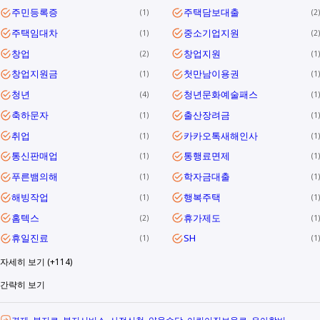
주민등록증
주택담보대출
1
2
주택임대차
중소기업지원
1
2
창업
창업지원
2
1
창업지원금
첫만남이용권
1
1
청년
청년문화예술패스
4
1
축하문자
출산장려금
1
1
취업
카카오톡새해인사
1
1
통신판매업
통행료면제
1
1
푸른뱀의해
학자금대출
1
1
해빙작업
행복주택
1
1
홈텍스
휴가제도
2
1
휴일진료
SH
1
1
자세히 보기 (+114)
간략히 보기