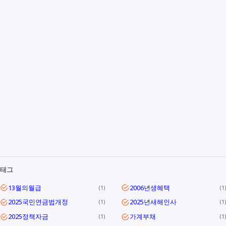
태그
13월의월급
2006년생혜택
1
1
2025국민연금법개정
2025년새해인사
1
1
2025정책자금
가계부채
1
1