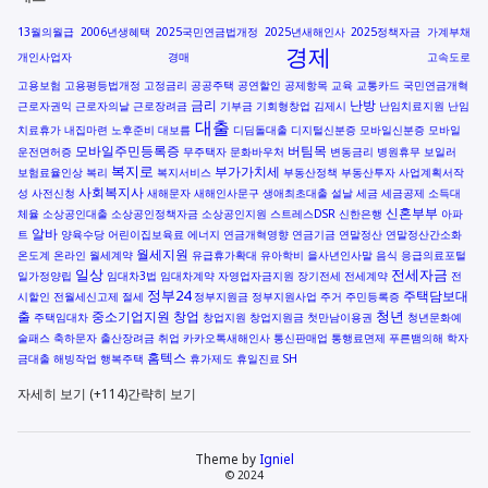
13월의월급
2006년생혜택
2025국민연금법개정
2025년새해인사
2025정책자금
가계부채
경제
개인사업자
경매
고속도로
고용보험
고용평등법개정
고정금리
공공주택
공연할인
공제항목
교육
교통카드
국민연금개혁
금리
난방
근로자권익
근로자의날
근로장려금
기부금
기회형창업
김제시
난임치료지원
난임
대출
치료휴가
내집마련
노후준비
대보름
디딤돌대출
디지털신분증
모바일신분증
모바일
모바일주민등록증
버팀목
운전면허증
무주택자
문화바우처
변동금리
병원휴무
보일러
복지로
부가가치세
보험료율인상
복리
복지서비스
부동산정책
부동산투자
사업계획서작
사회복지사
성
사전신청
새해문자
새해인사문구
생애최초대출
설날
세금
세금공제
소득대
신혼부부
체율
소상공인대출
소상공인정책자금
소상공인지원
스트레스DSR
신한은행
아파
알바
트
양육수당
어린이집보육료
에너지
연금개혁영향
연금기금
연말정산
연말정산간소화
월세지원
온도계
온라인
월세계약
유급휴가확대
유아학비
을사년인사말
음식
응급의료포털
일상
전세자금
일가정양립
임대차3법
임대차계약
자영업자금지원
장기전세
전세계약
전
정부24
주택담보대
시할인
전월세신고제
절세
정부지원금
정부지원사업
주거
주민등록증
청년
출
중소기업지원
창업
주택임대차
창업지원
창업지원금
첫만남이용권
청년문화예
술패스
축하문자
출산장려금
취업
카카오톡새해인사
통신판매업
통행료면제
푸른뱀의해
학자
홈텍스
금대출
해빙작업
행복주택
휴가제도
휴일진료
SH
자세히 보기 (+114)
간략히 보기
Theme by
Igniel
© 2024