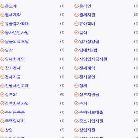
온도계
온라인
1
1
월세계약
월세지원
1
3
유급휴가확대
유아학비
1
1
을사년인사말
음식
1
1
응급의료포털
일가정양립
1
1
일상
임대차3법
7
1
임대차계약
자영업자금지원
1
1
장기전세
전세계약
1
1
전세자금
전시할인
4
1
전월세신고제
절세
1
1
정부24
정부지원금
8
1
정부지원사업
주거
1
1
주민등록증
주택담보대출
1
2
주택임대차
중소기업지원
1
2
창업
창업지원
2
1