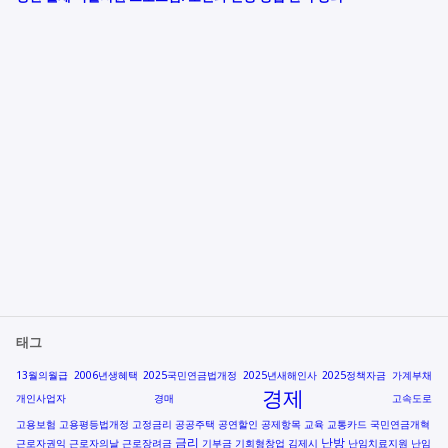
태그
13월의월급
2006년생혜택
2025국민연금법개정
2025년새해인사
2025정책자금
가계부채
경제
개인사업자
경매
고속도로
고용보험
고용평등법개정
고정금리
공공주택
공연할인
공제항목
교육
교통카드
국민연금개혁
금리
난방
근로자권익
근로자의날
근로장려금
기부금
기회형창업
김제시
난임치료지원
난임