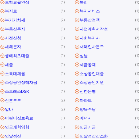
보험료율인상
복리
1
1
복지로
복지서비스
8
1
부가가치세
부동산정책
2
1
부동산투자
사업계획서작성
1
1
사전신청
사회복지사
1
2
새해문자
새해인사문구
1
1
생애최초대출
설날
1
1
세금
세금공제
1
1
소득대체율
소상공인대출
1
1
소상공인정책자금
소상공인지원
1
1
스트레스DSR
신한은행
1
1
신혼부부
아파트
2
1
알바
양육수당
2
1
어린이집보육료
에너지
1
1
연금개혁영향
연금기금
1
1
연말정산
연말정산간소화
1
1