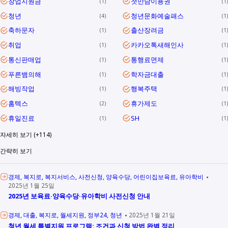
창업지원금
첫만남이용권
1
1
청년
청년문화예술패스
4
1
축하문자
출산장려금
1
1
취업
카카오톡새해인사
1
1
통신판매업
통행료면제
1
1
푸른뱀의해
학자금대출
1
1
해빙작업
행복주택
1
1
홈텍스
휴가제도
2
1
휴일진료
SH
1
1
자세히 보기 (+114)
간략히 보기
경제
복지로
복지서비스
사전신청
양육수당
어린이집보육료
유아학비
2025년 1월 25일
2025년 보육료·양육수당·유아학비 사전신청 안내
경제
대출
복지로
월세지원
정부24
청년
2025년 1월 21일
청년 월세 특별지원 프로그램: 조건과 신청 방법 완벽 정리