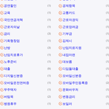
공연할인
공제항목
1
1
교육
교통카드
1
1
국민연금개혁
근로자권익
1
1
근로자의날
근로장려금
1
1
금리
기부금
3
1
기회형창업
김제시
1
1
난방
난임치료지원
3
1
난임치료휴가
내집마련
1
1
노후준비
대보름
1
1
대출
디딤돌대출
9
1
디지털신분증
모바일신분증
1
1
모바일운전면허증
모바일주민등록증
1
2
무주택자
문화바우처
1
1
버팀목
변동금리
2
1
병원휴무
보일러
1
1