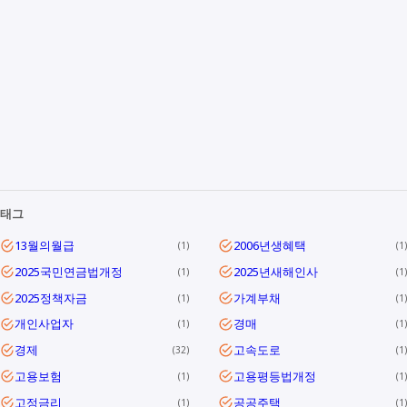
태그
13월의월급
2006년생혜택
1
1
2025국민연금법개정
2025년새해인사
1
1
2025정책자금
가계부채
1
1
개인사업자
경매
1
1
경제
고속도로
32
1
고용보험
고용평등법개정
1
1
고정금리
공공주택
1
1