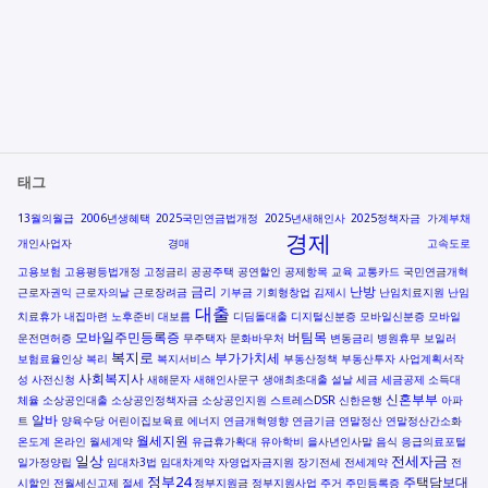
태그
13월의월급
2006년생혜택
2025국민연금법개정
2025년새해인사
2025정책자금
가계부채
경제
개인사업자
경매
고속도로
고용보험
고용평등법개정
고정금리
공공주택
공연할인
공제항목
교육
교통카드
국민연금개혁
금리
난방
근로자권익
근로자의날
근로장려금
기부금
기회형창업
김제시
난임치료지원
난임
대출
치료휴가
내집마련
노후준비
대보름
디딤돌대출
디지털신분증
모바일신분증
모바일
모바일주민등록증
버팀목
운전면허증
무주택자
문화바우처
변동금리
병원휴무
보일러
복지로
부가가치세
보험료율인상
복리
복지서비스
부동산정책
부동산투자
사업계획서작
사회복지사
성
사전신청
새해문자
새해인사문구
생애최초대출
설날
세금
세금공제
소득대
신혼부부
체율
소상공인대출
소상공인정책자금
소상공인지원
스트레스DSR
신한은행
아파
알바
트
양육수당
어린이집보육료
에너지
연금개혁영향
연금기금
연말정산
연말정산간소화
월세지원
온도계
온라인
월세계약
유급휴가확대
유아학비
을사년인사말
음식
응급의료포털
일상
전세자금
일가정양립
임대차3법
임대차계약
자영업자금지원
장기전세
전세계약
전
정부24
주택담보대
시할인
전월세신고제
절세
정부지원금
정부지원사업
주거
주민등록증