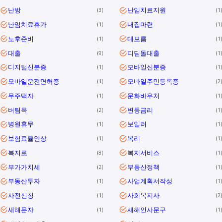
난방
난임치료지원
3
1
난임치료휴가
내집마련
1
1
노후준비
대보름
1
1
대출
디딤돌대출
9
1
디지털신분증
모바일신분증
1
1
모바일운전면허증
모바일주민등록증
1
2
무주택자
문화바우처
1
1
버팀목
변동금리
2
1
병원휴무
보일러
1
1
보험료율인상
복리
1
1
복지로
복지서비스
8
1
부가가치세
부동산정책
2
1
부동산투자
사업계획서작성
1
1
사전신청
사회복지사
1
2
새해문자
새해인사문구
1
1