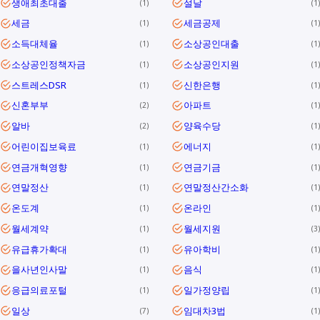
생애최초대출
설날
1
1
세금
세금공제
1
1
소득대체율
소상공인대출
1
1
소상공인정책자금
소상공인지원
1
1
스트레스DSR
신한은행
1
1
신혼부부
아파트
2
1
알바
양육수당
2
1
어린이집보육료
에너지
1
1
연금개혁영향
연금기금
1
1
연말정산
연말정산간소화
1
1
온도계
온라인
1
1
월세계약
월세지원
1
3
유급휴가확대
유아학비
1
1
을사년인사말
음식
1
1
응급의료포털
일가정양립
1
1
일상
임대차3법
7
1