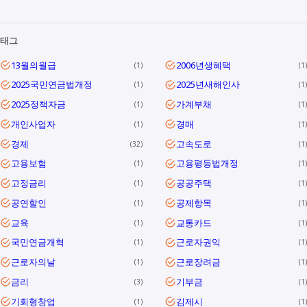
태그
13월의월급
2006년생혜택
1
1
2025국민연금법개정
2025년새해인사
1
1
2025정책자금
가계부채
1
1
개인사업자
경매
1
1
경제
고속도로
32
1
고용보험
고용평등법개정
1
1
고정금리
공공주택
1
1
공연할인
공제항목
1
1
교육
교통카드
1
1
국민연금개혁
근로자권익
1
1
근로자의날
근로장려금
1
1
금리
기부금
3
1
기회형창업
김제시
1
1