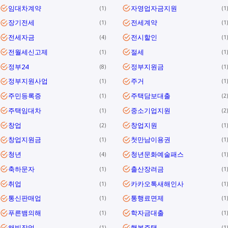
임대차계약
자영업자금지원
1
1
장기전세
전세계약
1
1
전세자금
전시할인
4
1
전월세신고제
절세
1
1
정부24
정부지원금
8
1
정부지원사업
주거
1
1
주민등록증
주택담보대출
1
2
주택임대차
중소기업지원
1
2
창업
창업지원
2
1
창업지원금
첫만남이용권
1
1
청년
청년문화예술패스
4
1
축하문자
출산장려금
1
1
취업
카카오톡새해인사
1
1
통신판매업
통행료면제
1
1
푸른뱀의해
학자금대출
1
1
해빙작업
행복주택
1
1