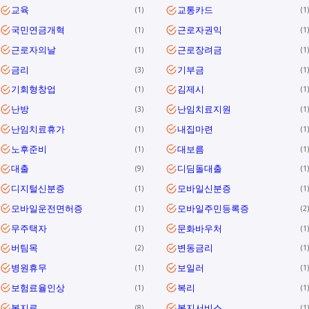
교육
교통카드
1
1
국민연금개혁
근로자권익
1
1
근로자의날
근로장려금
1
1
금리
기부금
3
1
기회형창업
김제시
1
1
난방
난임치료지원
3
1
난임치료휴가
내집마련
1
1
노후준비
대보름
1
1
대출
디딤돌대출
9
1
디지털신분증
모바일신분증
1
1
모바일운전면허증
모바일주민등록증
1
2
무주택자
문화바우처
1
1
버팀목
변동금리
2
1
병원휴무
보일러
1
1
보험료율인상
복리
1
1
복지로
복지서비스
8
1