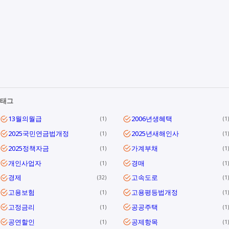
태그
13월의월급
2006년생혜택
1
1
2025국민연금법개정
2025년새해인사
1
1
2025정책자금
가계부채
1
1
개인사업자
경매
1
1
경제
고속도로
32
1
고용보험
고용평등법개정
1
1
고정금리
공공주택
1
1
공연할인
공제항목
1
1