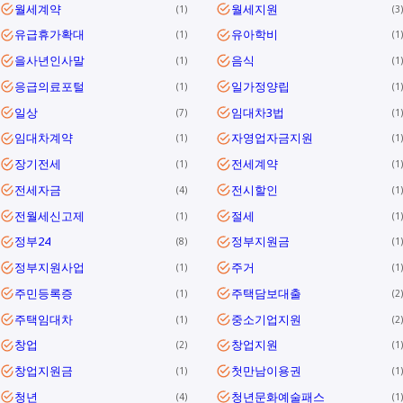
월세계약
월세지원
1
3
유급휴가확대
유아학비
1
1
을사년인사말
음식
1
1
응급의료포털
일가정양립
1
1
일상
임대차3법
7
1
임대차계약
자영업자금지원
1
1
장기전세
전세계약
1
1
전세자금
전시할인
4
1
전월세신고제
절세
1
1
정부24
정부지원금
8
1
정부지원사업
주거
1
1
주민등록증
주택담보대출
1
2
주택임대차
중소기업지원
1
2
창업
창업지원
2
1
창업지원금
첫만남이용권
1
1
청년
청년문화예술패스
4
1