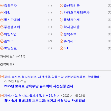
축하문자
출산장려금
1
1
취업
카카오톡새해인사
1
1
통신판매업
통행료면제
1
1
푸른뱀의해
학자금대출
1
1
해빙작업
행복주택
1
1
홈텍스
휴가제도
2
1
휴일진료
SH
1
1
자세히 보기 (+114)
간략히 보기
경제
복지로
복지서비스
사전신청
양육수당
어린이집보육료
유아학비
2025년 1월 25일
2025년 보육료·양육수당·유아학비 사전신청 안내
경제
대출
복지로
월세지원
정부24
청년
2025년 1월 21일
청년 월세 특별지원 프로그램: 조건과 신청 방법 완벽 정리