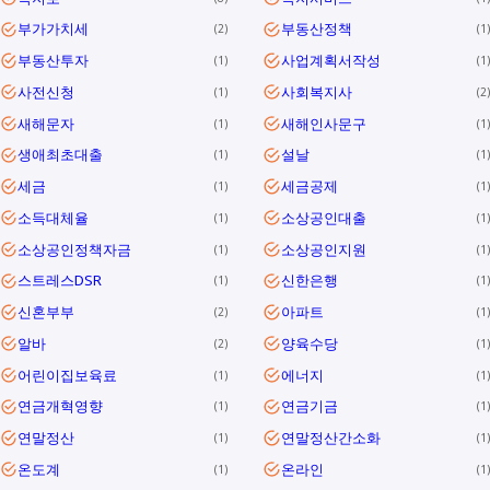
부가가치세
부동산정책
2
1
부동산투자
사업계획서작성
1
1
사전신청
사회복지사
1
2
새해문자
새해인사문구
1
1
생애최초대출
설날
1
1
세금
세금공제
1
1
소득대체율
소상공인대출
1
1
소상공인정책자금
소상공인지원
1
1
스트레스DSR
신한은행
1
1
신혼부부
아파트
2
1
알바
양육수당
2
1
어린이집보육료
에너지
1
1
연금개혁영향
연금기금
1
1
연말정산
연말정산간소화
1
1
온도계
온라인
1
1