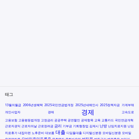
태그
13월의월급
2006년생혜택
2025국민연금법개정
2025년새해인사
2025정책자금
가계부채
경제
개인사업자
경매
고속도로
고용보험
고용평등법개정
고정금리
공공주택
공연할인
공제항목
교육
교통카드
국민연금개혁
금리
난방
근로자권익
근로자의날
근로장려금
기부금
기회형창업
김제시
난임치료지원
난임
대출
치료휴가
내집마련
노후준비
대보름
디딤돌대출
디지털신분증
모바일신분증
모바일
모바일주민등록증
버팀목
운전면허증
무주택자
문화바우처
변동금리
병원휴무
보일러